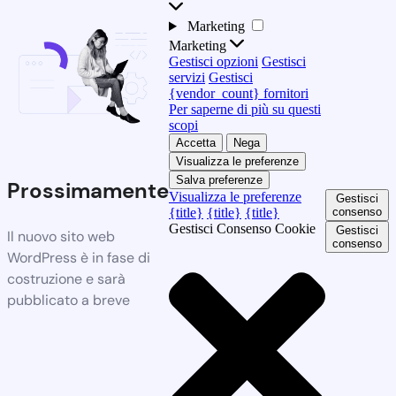
Marketing
Marketing
Gestisci opzioni
Gestisci
servizi
Gestisci
{vendor_count} fornitori
Per saperne di più su questi
scopi
Accetta
Nega
Visualizza le preferenze
Salva preferenze
Prossimamente
Visualizza le preferenze
Gestisci
{title}
{title}
{title}
consenso
Gestisci Consenso Cookie
Gestisci
Il nuovo sito web
consenso
WordPress è in fase di
costruzione e sarà
pubblicato a breve