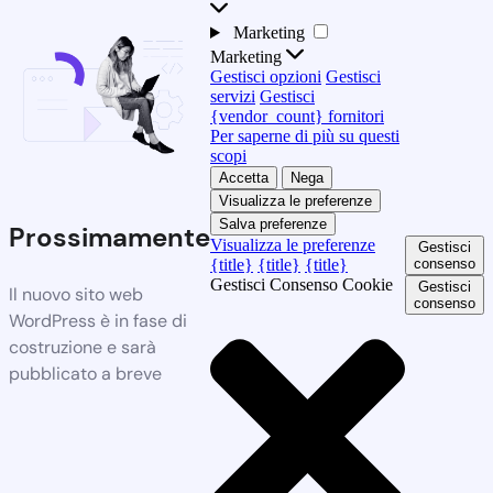
Marketing
Marketing
Gestisci opzioni
Gestisci
servizi
Gestisci
{vendor_count} fornitori
Per saperne di più su questi
scopi
Accetta
Nega
Visualizza le preferenze
Salva preferenze
Prossimamente
Visualizza le preferenze
Gestisci
{title}
{title}
{title}
consenso
Gestisci Consenso Cookie
Gestisci
Il nuovo sito web
consenso
WordPress è in fase di
costruzione e sarà
pubblicato a breve