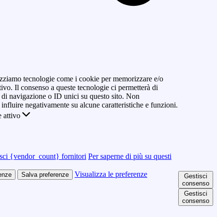
ilizziamo tecnologie come i cookie per memorizzare e/o
tivo. Il consenso a queste tecnologie ci permetterà di
di navigazione o ID unici su questo sito. Non
 influire negativamente su alcune caratteristiche e funzioni.
 attivo
sci {vendor_count} fornitori
Per saperne di più su questi
Visualizza le preferenze
renze
Salva preferenze
Gestisci
consenso
Gestisci
consenso