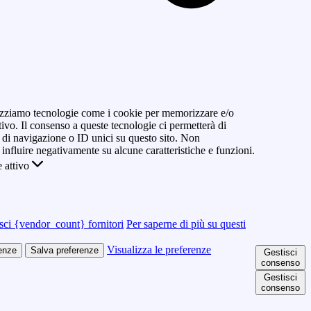
ilizziamo tecnologie come i cookie per memorizzare e/o
tivo. Il consenso a queste tecnologie ci permetterà di
di navigazione o ID unici su questo sito. Non
 influire negativamente su alcune caratteristiche e funzioni.
 attivo
sci {vendor_count} fornitori
Per saperne di più su questi
Visualizza le preferenze
renze
Salva preferenze
Gestisci
consenso
Gestisci
consenso