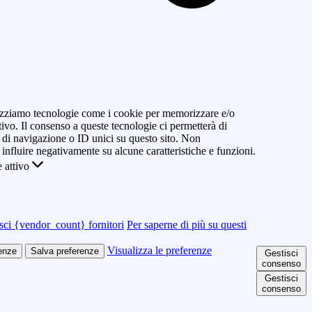
ilizziamo tecnologie come i cookie per memorizzare e/o
tivo. Il consenso a queste tecnologie ci permetterà di
di navigazione o ID unici su questo sito. Non
 influire negativamente su alcune caratteristiche e funzioni.
 attivo
sci {vendor_count} fornitori
Per saperne di più su questi
Visualizza le preferenze
renze
Salva preferenze
Gestisci
consenso
Gestisci
consenso