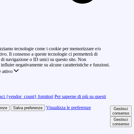
ilizziamo tecnologie come i cookie per memorizzare e/o
tivo. Il consenso a queste tecnologie ci permetterà di
di navigazione o ID unici su questo sito. Non
 influire negativamente su alcune caratteristiche e funzioni.
 attivo
sci {vendor_count} fornitori
Per saperne di più su questi
Visualizza le preferenze
renze
Salva preferenze
Gestisci
consenso
Gestisci
consenso