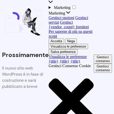
Marketing
Marketing
Gestisci opzioni
Gestisci
servizi
Gestisci
{vendor_count} fornitori
Per saperne di più su questi
scopi
Accetta
Nega
Visualizza le preferenze
Salva preferenze
Prossimamente
Visualizza le preferenze
Gestisci
{title}
{title}
{title}
consenso
Gestisci Consenso Cookie
Gestisci
Il nuovo sito web
consenso
WordPress è in fase di
costruzione e sarà
pubblicato a breve