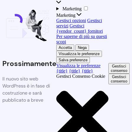
Marketing
Marketing
Gestisci opzioni
Gestisci
servizi
Gestisci
{vendor_count} fornitori
Per saperne di più su questi
scopi
Accetta
Nega
Visualizza le preferenze
Salva preferenze
Prossimamente
Visualizza le preferenze
Gestisci
{title}
{title}
{title}
consenso
Gestisci Consenso Cookie
Gestisci
Il nuovo sito web
consenso
WordPress è in fase di
costruzione e sarà
pubblicato a breve