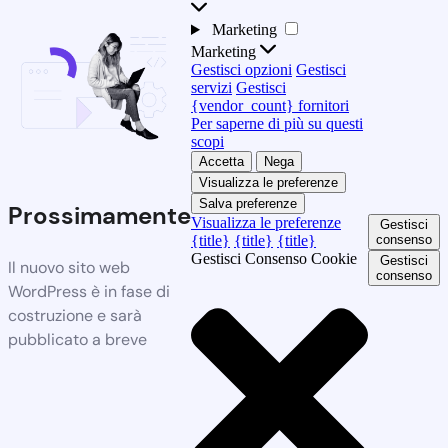
Marketing
Marketing
Gestisci opzioni
Gestisci
servizi
Gestisci
{vendor_count} fornitori
Per saperne di più su questi
scopi
Accetta
Nega
Visualizza le preferenze
Salva preferenze
Prossimamente
Visualizza le preferenze
Gestisci
{title}
{title}
{title}
consenso
Gestisci Consenso Cookie
Gestisci
Il nuovo sito web
consenso
WordPress è in fase di
costruzione e sarà
pubblicato a breve