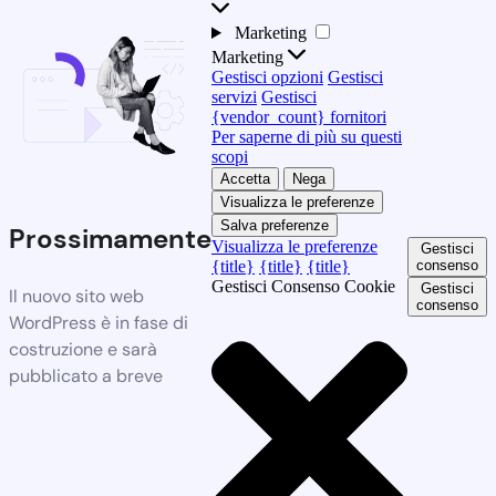
Marketing
Marketing
Gestisci opzioni
Gestisci
servizi
Gestisci
{vendor_count} fornitori
Per saperne di più su questi
scopi
Accetta
Nega
Visualizza le preferenze
Salva preferenze
Prossimamente
Visualizza le preferenze
Gestisci
{title}
{title}
{title}
consenso
Gestisci Consenso Cookie
Gestisci
Il nuovo sito web
consenso
WordPress è in fase di
costruzione e sarà
pubblicato a breve