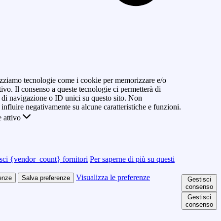
ilizziamo tecnologie come i cookie per memorizzare e/o
tivo. Il consenso a queste tecnologie ci permetterà di
di navigazione o ID unici su questo sito. Non
 influire negativamente su alcune caratteristiche e funzioni.
 attivo
sci {vendor_count} fornitori
Per saperne di più su questi
Visualizza le preferenze
renze
Salva preferenze
Gestisci
consenso
Gestisci
consenso