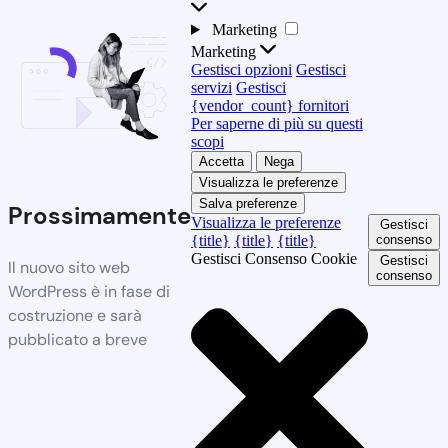
Marketing
Marketing
Gestisci opzioni
Gestisci
servizi
Gestisci
{vendor_count} fornitori
Per saperne di più su questi
scopi
Accetta
Nega
Visualizza le preferenze
Salva preferenze
Prossimamente
Visualizza le preferenze
Gestisci
{title}
{title}
{title}
consenso
Gestisci Consenso Cookie
Gestisci
Il nuovo sito web
consenso
WordPress è in fase di
costruzione e sarà
pubblicato a breve