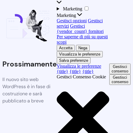
Marketing
Marketing
Gestisci opzioni
Gestisci
servizi
Gestisci
{vendor_count} fornitori
Per saperne di più su questi
scopi
Accetta
Nega
Visualizza le preferenze
Salva preferenze
Prossimamente
Visualizza le preferenze
Gestisci
{title}
{title}
{title}
consenso
Gestisci Consenso Cookie
Gestisci
Il nuovo sito web
consenso
WordPress è in fase di
costruzione e sarà
pubblicato a breve