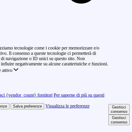
ilizziamo tecnologie come i cookie per memorizzare e/o
tivo. Il consenso a queste tecnologie ci permetterà di
di navigazione o ID unici su questo sito. Non
 influire negativamente su alcune caratteristiche e funzioni.
 attivo
sci {vendor_count} fornitori
Per saperne di più su questi
Visualizza le preferenze
renze
Salva preferenze
Gestisci
consenso
Gestisci
consenso