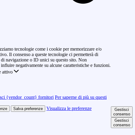
ilizziamo tecnologie come i cookie per memorizzare e/o
tivo. Il consenso a queste tecnologie ci permetterà di
di navigazione o ID unici su questo sito. Non
 influire negativamente su alcune caratteristiche e funzioni.
 attivo
sci {vendor_count} fornitori
Per saperne di più su questi
Visualizza le preferenze
renze
Salva preferenze
Gestisci
consenso
Gestisci
consenso