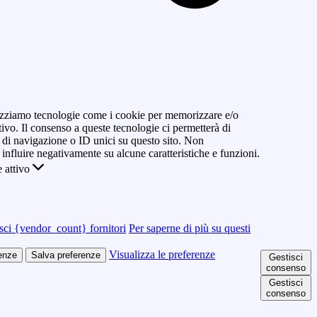
ilizziamo tecnologie come i cookie per memorizzare e/o
tivo. Il consenso a queste tecnologie ci permetterà di
di navigazione o ID unici su questo sito. Non
 influire negativamente su alcune caratteristiche e funzioni.
 attivo
sci {vendor_count} fornitori
Per saperne di più su questi
Visualizza le preferenze
renze
Salva preferenze
Gestisci
consenso
Gestisci
consenso