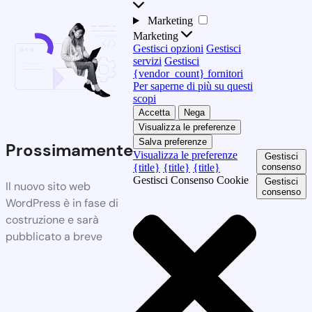
Marketing
Marketing
Gestisci opzioni
Gestisci
servizi
Gestisci
{vendor_count} fornitori
Per saperne di più su questi
scopi
Accetta
Nega
Visualizza le preferenze
Salva preferenze
Prossimamente
Visualizza le preferenze
Gestisci
{title}
{title}
{title}
consenso
Gestisci Consenso Cookie
Gestisci
Il nuovo sito web
consenso
WordPress è in fase di
costruzione e sarà
pubblicato a breve