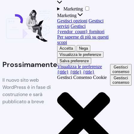
Marketing
Marketing
Gestisci opzioni
Gestisci
servizi
Gestisci
{vendor_count} fornitori
Per saperne di più su questi
scopi
Accetta
Nega
Visualizza le preferenze
Salva preferenze
Prossimamente
Visualizza le preferenze
Gestisci
{title}
{title}
{title}
consenso
Gestisci Consenso Cookie
Gestisci
Il nuovo sito web
consenso
WordPress è in fase di
costruzione e sarà
pubblicato a breve