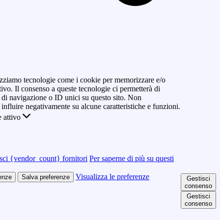
ilizziamo tecnologie come i cookie per memorizzare e/o
tivo. Il consenso a queste tecnologie ci permetterà di
di navigazione o ID unici su questo sito. Non
 influire negativamente su alcune caratteristiche e funzioni.
 attivo
sci {vendor_count} fornitori
Per saperne di più su questi
Visualizza le preferenze
renze
Salva preferenze
Gestisci
consenso
Gestisci
consenso