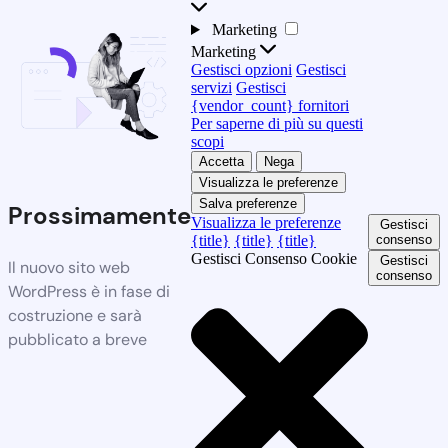
Marketing
Marketing
Gestisci opzioni
Gestisci
servizi
Gestisci
{vendor_count} fornitori
Per saperne di più su questi
scopi
Accetta
Nega
Visualizza le preferenze
Salva preferenze
Prossimamente
Visualizza le preferenze
Gestisci
{title}
{title}
{title}
consenso
Gestisci Consenso Cookie
Gestisci
Il nuovo sito web
consenso
WordPress è in fase di
costruzione e sarà
pubblicato a breve