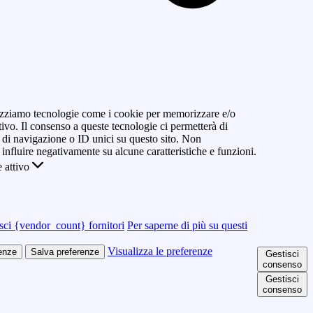
ilizziamo tecnologie come i cookie per memorizzare e/o
tivo. Il consenso a queste tecnologie ci permetterà di
di navigazione o ID unici su questo sito. Non
 influire negativamente su alcune caratteristiche e funzioni.
 attivo
sci {vendor_count} fornitori
Per saperne di più su questi
Visualizza le preferenze
renze
Salva preferenze
Gestisci
consenso
Gestisci
consenso