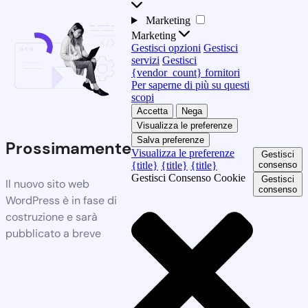
Marketing
Marketing
Gestisci opzioni
Gestisci
servizi
Gestisci
{vendor_count} fornitori
Per saperne di più su questi
scopi
Accetta
Nega
Visualizza le preferenze
Salva preferenze
Prossimamente
Visualizza le preferenze
Gestisci
{title}
{title}
{title}
consenso
Gestisci Consenso Cookie
Gestisci
Il nuovo sito web
consenso
WordPress è in fase di
costruzione e sarà
pubblicato a breve