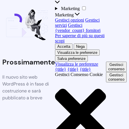
Marketing
Marketing
Gestisci opzioni
Gestisci
servizi
Gestisci
{vendor_count} fornitori
Per saperne di più su questi
scopi
Accetta
Nega
Visualizza le preferenze
Salva preferenze
Prossimamente
Visualizza le preferenze
Gestisci
{title}
{title}
{title}
consenso
Gestisci Consenso Cookie
Gestisci
Il nuovo sito web
consenso
WordPress è in fase di
costruzione e sarà
pubblicato a breve