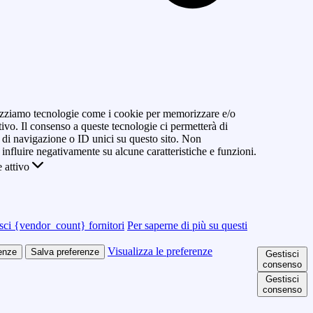
ilizziamo tecnologie come i cookie per memorizzare e/o
tivo. Il consenso a queste tecnologie ci permetterà di
di navigazione o ID unici su questo sito. Non
 influire negativamente su alcune caratteristiche e funzioni.
 attivo
sci {vendor_count} fornitori
Per saperne di più su questi
Visualizza le preferenze
renze
Salva preferenze
Gestisci
consenso
Gestisci
consenso