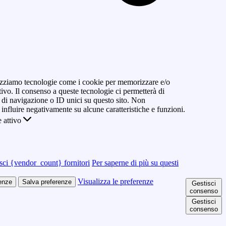
ilizziamo tecnologie come i cookie per memorizzare e/o
tivo. Il consenso a queste tecnologie ci permetterà di
di navigazione o ID unici su questo sito. Non
 influire negativamente su alcune caratteristiche e funzioni.
 attivo
sci {vendor_count} fornitori
Per saperne di più su questi
Visualizza le preferenze
renze
Salva preferenze
Gestisci
consenso
Gestisci
consenso