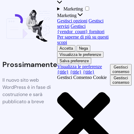
Marketing
Marketing
Gestisci opzioni
Gestisci
servizi
Gestisci
{vendor_count} fornitori
Per saperne di più su questi
scopi
Accetta
Nega
Visualizza le preferenze
Salva preferenze
Prossimamente
Visualizza le preferenze
Gestisci
{title}
{title}
{title}
consenso
Gestisci Consenso Cookie
Gestisci
Il nuovo sito web
consenso
WordPress è in fase di
costruzione e sarà
pubblicato a breve