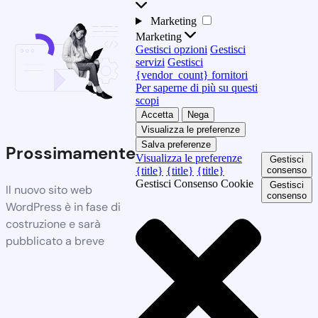
Marketing
Marketing
Gestisci opzioni
Gestisci
servizi
Gestisci
{vendor_count} fornitori
Per saperne di più su questi
scopi
Accetta
Nega
Visualizza le preferenze
Salva preferenze
Prossimamente
Visualizza le preferenze
Gestisci
{title}
{title}
{title}
consenso
Gestisci Consenso Cookie
Gestisci
Il nuovo sito web
consenso
WordPress è in fase di
costruzione e sarà
pubblicato a breve