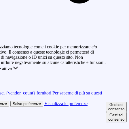
ilizziamo tecnologie come i cookie per memorizzare e/o
tivo. Il consenso a queste tecnologie ci permetterà di
di navigazione o ID unici su questo sito. Non
 influire negativamente su alcune caratteristiche e funzioni.
 attivo
sci {vendor_count} fornitori
Per saperne di più su questi
Visualizza le preferenze
renze
Salva preferenze
Gestisci
consenso
Gestisci
consenso