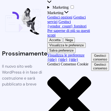
Marketing
Marketing
Gestisci opzioni
Gestisci
servizi
Gestisci
{vendor_count} fornitori
Per saperne di più su questi
scopi
Accetta
Nega
Visualizza le preferenze
Salva preferenze
Prossimamente
Visualizza le preferenze
Gestisci
{title}
{title}
{title}
consenso
Gestisci Consenso Cookie
Gestisci
Il nuovo sito web
consenso
WordPress è in fase di
costruzione e sarà
pubblicato a breve